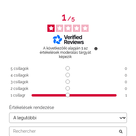
1
/
5
A következő(k) alapján
1
az
értékelések moderálás tárgyát
képezik
5
csillagok
0
4
csillagok
0
3
csillagok
0
2
csillagok
0
1
csillagr
1
Értékelések rendezése