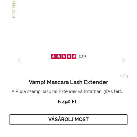
BEST SELLER
19
1
/
3
Vamp! Mascara Lash Extender
A Pupa szempillaspirál Extender változatban. 3D-s térfogatnövelő hatás. Hihetetlenül hosszú és göndör szempillák
6.490 Ft
VÁSÁROLJ MOST