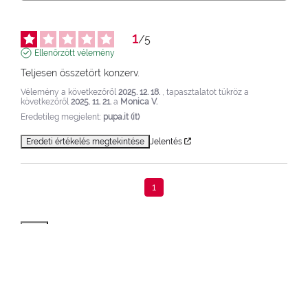
1
/
5
Ellenőrzött vélemény
Teljesen összetört konzerv.
Vélemény a következőről
2025. 12. 18.
, tapasztalatot tükröz a
következőről
2025. 11. 21.
a
Monica V.
Eredetileg megjelent:
pupa.it (it)
Eredeti értékelés megtekintése
Jelentés
1