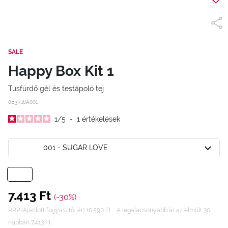
SALE
Happy Box Kit 1
Tusfürdő gél és testápoló tej
0B3R16A001
1
/
5
-
1
értékelések
001 - SUGAR LOVE
7.413 Ft
(-30%)
RRP (Ajánlott fogyasztói ár) 10.590 Ft
A legalacsonyabb ár az elmúlt 30
napban 7.413 Ft