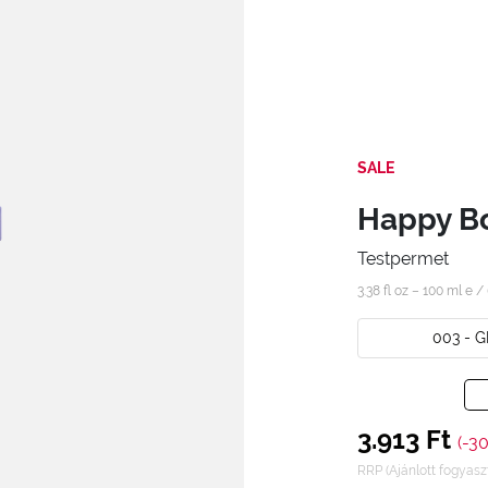
SALE
Happy Bo
Testpermet
3.38 fl oz – 100 ml e /
003 - 
3.913 Ft
(-3
RRP (Ajánlott fogyaszt