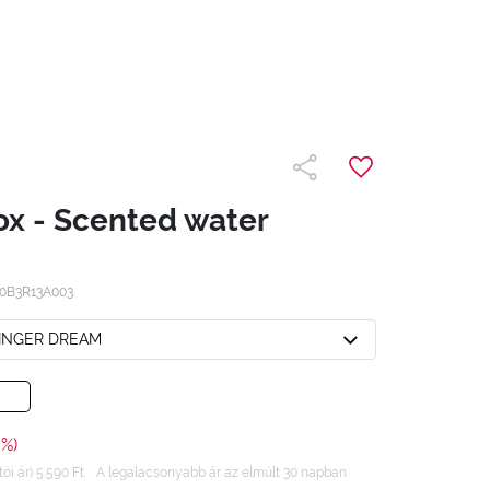
x - Scented water
0B3R13A003
GINGER DREAM
0%)
ói ár) 5.590 Ft
A legalacsonyabb ár az elmúlt 30 napban