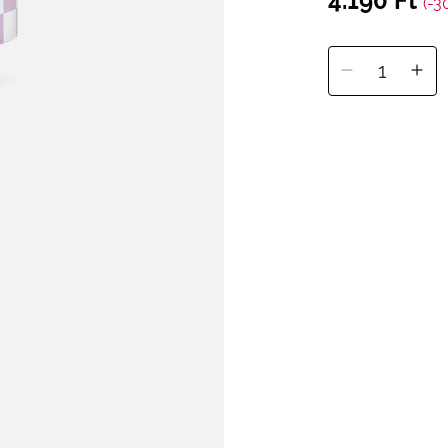
4.190 Ft
(-3
1