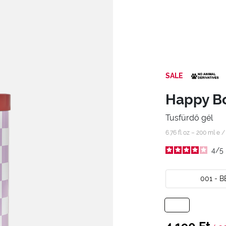
SALE
Happy Bo
Tusfürdő gél
6.76 fl oz – 200 ml e 
4
/
5
001 - 