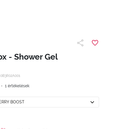
x - Shower Gel
/
0B3R02A001
-
1
értékelések
BERRY BOOST