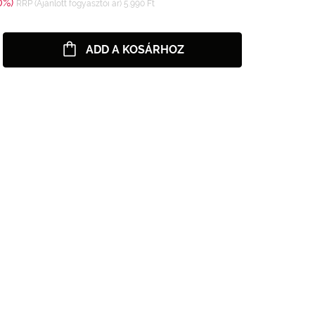
0%)
RRP (Ajánlott fogyasztói ár) 5.990 Ft
ADD A KOSÁRHOZ