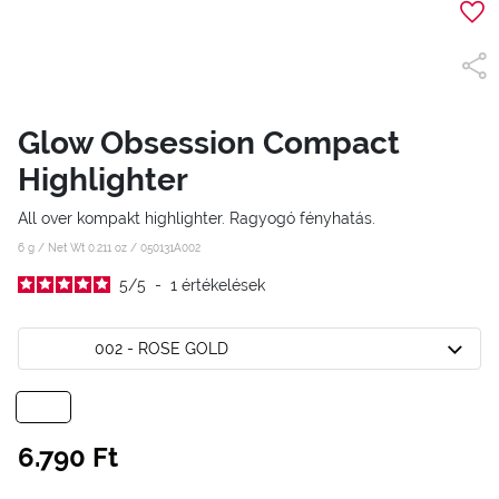
Glow Obsession Compact
Highlighter
All over kompakt highlighter. Ragyogó fényhatás.
6 g / Net Wt 0.211 oz /
050131A002
5
/
5
-
1
értékelések
002 - ROSE GOLD
6.790 Ft