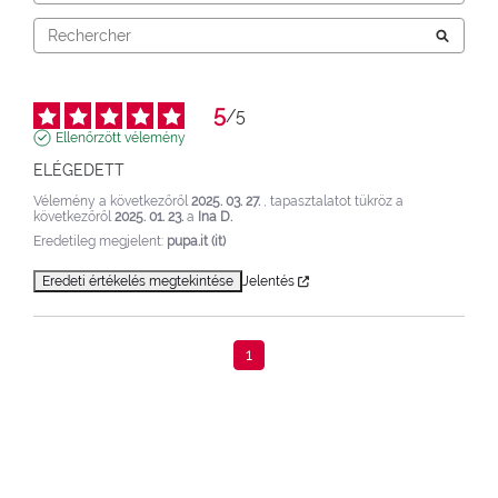
5
/
5
Ellenőrzött vélemény
ELÉGEDETT
Vélemény a következőről
2025. 03. 27.
, tapasztalatot tükröz a
következőről
2025. 01. 23.
a
Ina D.
Eredetileg megjelent:
pupa.it (it)
Eredeti értékelés megtekintése
Jelentés
1