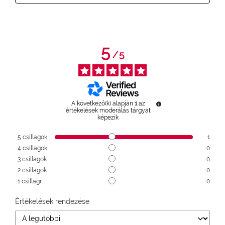
5
/
5
A következő(k) alapján
1
az
értékelések moderálás tárgyát
képezik
5
csillagok
1
4
csillagok
0
3
csillagok
0
2
csillagok
0
1
csillagr
0
Értékelések rendezése