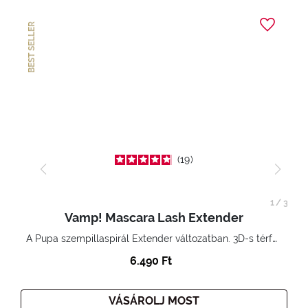
BEST SELLER
19
1
/
3
Vamp! Mascara Lash Extender
A Pupa szempillaspirál Extender változatban. 3D-s térfogatnövelő hatás. Hihetetlenül hosszú és göndör szempillák
6.490 Ft
VÁSÁROLJ MOST