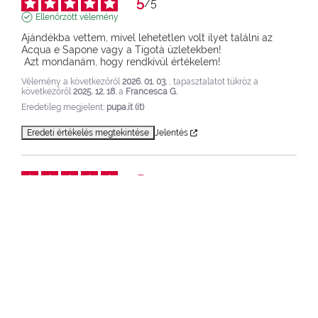
5
/
5
Ellenőrzött vélemény
Ajándékba vettem, mivel lehetetlen volt ilyet találni az 
Acqua e Sapone vagy a Tigotà üzletekben!

 Azt mondanám, hogy rendkívül értékelem!
Vélemény a következőről
2026. 01. 03.
, tapasztalatot tükröz a
következőről
2025. 12. 18.
a
Francesca G.
Eredetileg megjelent:
pupa.it (it)
Eredeti értékelés megtekintése
Jelentés
5
/
5
Ellenőrzött vélemény
A termék kiváló, természetes és intenzív illatú, miután 
kipróbáltam, észrevettem, hogy az illat sokáig megmarad, 
és frissítő, ugyanakkor körülölelő érzést nyújt. Kiváló! 
Bárcsak elérhető lenne keleties jázmin illatban is :).
Vélemény a következőről
2025. 12. 18.
, tapasztalatot tükröz a
következőről
2025. 11. 27.
a
Melania B.
Eredetileg megjelent:
pupa.it (it)