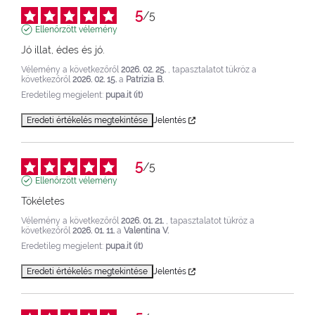
5
/
5
Ellenőrzött vélemény
Jó illat, édes és jó.
Vélemény a következőről
2026. 02. 25.
, tapasztalatot tükröz a
következőről
2026. 02. 15.
a
Patrizia B.
Eredetileg megjelent:
pupa.it (it)
Eredeti értékelés megtekintése
Jelentés
5
/
5
Ellenőrzött vélemény
Tökéletes
Vélemény a következőről
2026. 01. 21.
, tapasztalatot tükröz a
következőről
2026. 01. 11.
a
Valentina V.
Eredetileg megjelent:
pupa.it (it)
Eredeti értékelés megtekintése
Jelentés