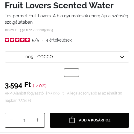
Fruit Lovers Scented Water
Testpermet Fruit Lovers. A bio gyümölcsök energiája a szépség
szolgálatában.
100 ml E - 3.38 fl oz /
0B2T09B005
5
/
5
-
4
értékelések
005 - COCCO
3.594 Ft
(-40%)
RRP (Ajánlott fogyasztói ár) 5.990 Ft
A legalacsonyabb ár az elmúlt 30
napban 3.594 Ft
1
ADD A KOSÁRHOZ