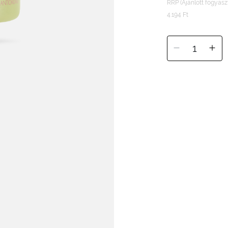
RRP (Ajánlott fogyaszt
4.194 Ft
1