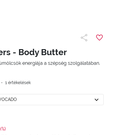
ers - Body Butter
yümölcsök energiája a szépség szolgálatában.
-
1
értékelések
AVOCADO
0%)