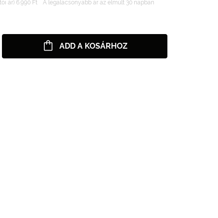
ói ár) 6.990 Ft
A legalacsonyabb ár az elmúlt 30 napban
ADD A KOSÁRHOZ