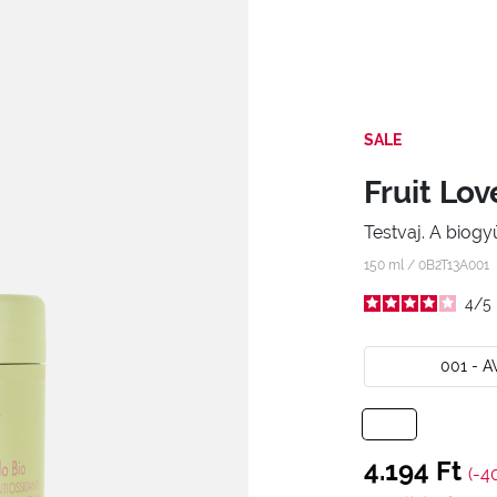
SALE
Fruit Lov
Testvaj. A biog
150 ml /
0B2T13A001
4
/
5
001 - 
4.194 Ft
(-4