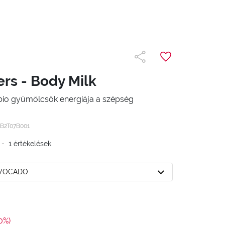
ers - Body Milk
 bio gyümölcsök energiája a szépség
B2T07B001
-
1
értékelések
AVOCADO
0%)