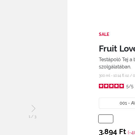
SALE
Fruit Lov
Testápoló Tej a
szolgálatában.
300 ml - 10.14 fl oz /
0
5
/
5
001 - 
1
/
3
3.894 Ft
(-4