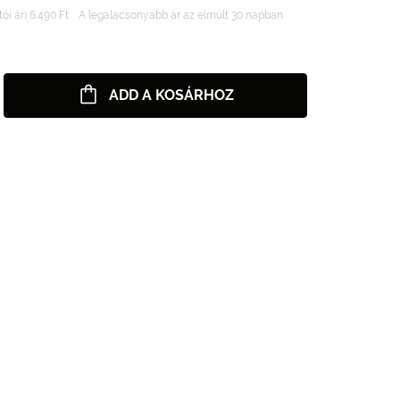
ói ár) 6.490 Ft
A legalacsonyabb ár az elmúlt 30 napban
ADD A KOSÁRHOZ