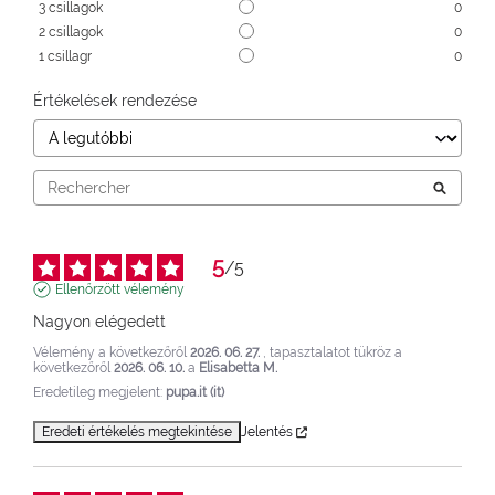
3
csillagok
0
2
csillagok
0
1
csillagr
0
Értékelések rendezése
5
/
5
Ellenőrzött vélemény
Nagyon elégedett
Vélemény a következőről
2026. 06. 27.
, tapasztalatot tükröz a
következőről
2026. 06. 10.
a
Elisabetta M.
Eredetileg megjelent:
pupa.it (it)
Eredeti értékelés megtekintése
Jelentés