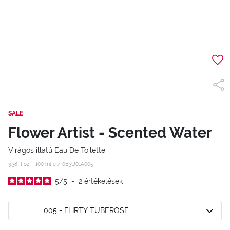
SALE
Flower Artist - Scented Water
Virágos illatú Eau De Toilette
3.38 fl oz – 100 ml e /
0B3U01A005
5
/
5
-
2
értékelések
005 - FLIRTY TUBEROSE