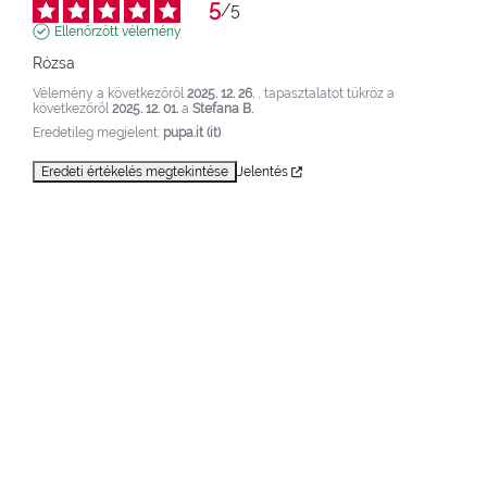
5
/
5
Ellenőrzött vélemény
Rózsa
Vélemény a következőről
2025. 12. 26.
, tapasztalatot tükröz a
következőről
2025. 12. 01.
a
Stefana B.
Eredetileg megjelent:
pupa.it (it)
Eredeti értékelés megtekintése
Jelentés
1