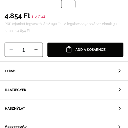
4.854 Ft
(-40%)
RRP (Ajánlott fogyasztói ár) 8.090 Ft
A legalacsonyabb ár az elmúlt 30
napban 4.854 Ft
1
ADD A KOSÁRHOZ
LEÍRÁS
ILLATJEGYEK
HASZNÝLAT
ÖSSZETEVŐK