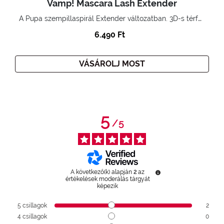
Vamp! Mascara Lash Extender
A Pupa szempillaspirál Extender változatban. 3D-s térfogatnövelő hatás. Hihetetlenül hosszú és göndör szempillák
6.490 Ft
VÁSÁROLJ MOST
5
/
5
A következő(k) alapján
2
az
értékelések moderálás tárgyát
képezik
5
csillagok
2
4
csillagok
0