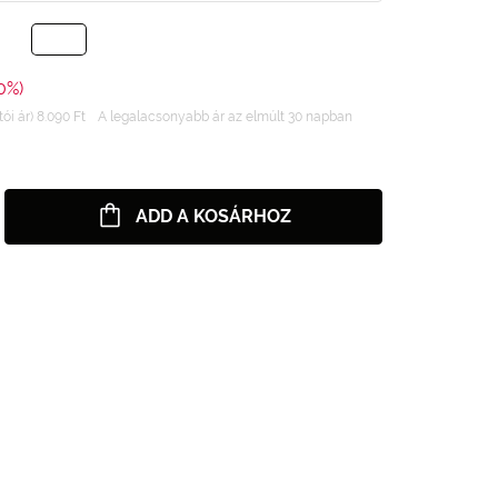
0%)
ói ár) 8.090 Ft
A legalacsonyabb ár az elmúlt 30 napban
ADD A KOSÁRHOZ