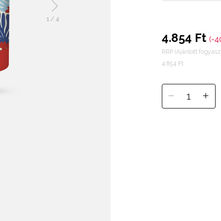
1
/
4
4.854 Ft
(-4
RRP (Ajánlott fogyaszt
4.854 Ft
1