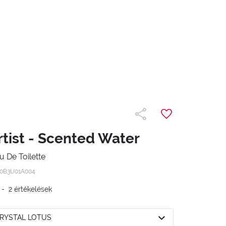
rtist - Scented Water
u De Toilette
0B3U01A004
-
2
értékelések
CRYSTAL LOTUS