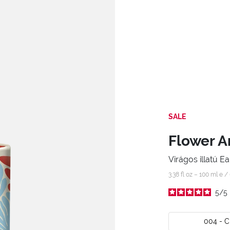
SALE
Flower A
Virágos illatú Ea
3.38 fl oz – 100 ml e /
5
/
5
004 - 