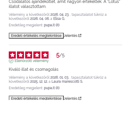
Csodálatos ajándékötlet, amit nagyon értékeltek. A "Lotus" 
illatot választottam.
Vélemény a következőről
2026. 04. 23.
, tapasztalatot tükröz a
következőről
2026. 04. 06.
a
Elisa G.
Eredetileg megjelent:
pupa.it (it)
Eredeti értékelés megtekintése
Jelentés
5
/
5
Ellenőrzött vélemény
Kiváló illat és csomagolás
Vélemény a következőről
2026. 01. 03.
, tapasztalatot tükröz a
következőről
2025. 12. 12.
a
Laura marescotti S.
Eredetileg megjelent:
pupa.it (it)
Eredeti értékelés megtekintése
Jelentés
5
/
5
Ellenőrzött vélemény