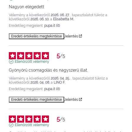
Nagyon elégedett
Vélemény a következőről
2026. 06. 27.
, tapasztalatot tükröz a
következőről
2026. 06. 10.
a
Elisabetta M.
Eredetileg megjelent:
pupa.it (it)
Eredeti értékelés megtekintése
Jelentés
5
/
5
Ellenőrzött vélemény
Gyönyörű csomagolás és nagyszerű illat.
Vélemény a következőről
2026. 04. 25.
, tapasztalatot tükröz a
következőről
2026. 04. 08.
a
LINO F.
Eredetileg megjelent:
pupa.it (it)
Eredeti értékelés megtekintése
Jelentés
5
/
5
Ellenőrzött vélemény