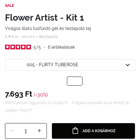
SALE
Flower Artist - Kit 1
Virágos illatú tusfürdő gél és testápoló tej
6.76 fl oz – 200 ml e /
0B3U04A005
5
/
5
-
6
értékelések
005 - FLIRTY TUBEROSE
7.693 Ft
(-30%)
RRP (Ajánlott fogyasztói ár) 10.990 Ft
A legalacsonyabb ár az elmúlt 30
napban 7.693 Ft
1
ADD A KOSÁRHOZ