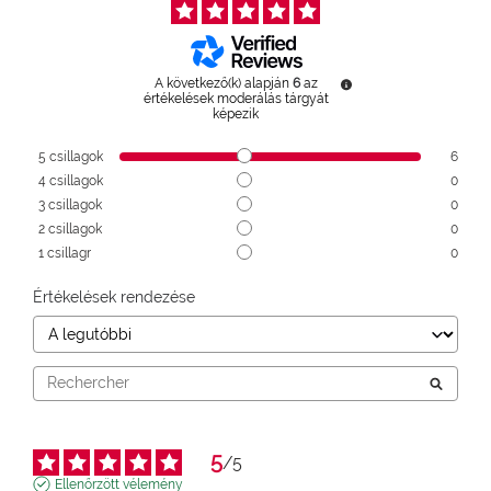
A következő(k) alapján
6
az
értékelések moderálás tárgyát
képezik
5
csillagok
6
4
csillagok
0
3
csillagok
0
2
csillagok
0
1
csillagr
0
Értékelések rendezése
5
/
5
Ellenőrzött vélemény