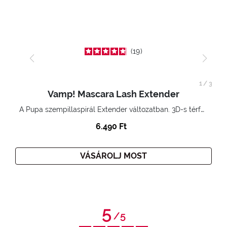
19
1
/
3
Vamp! Mascara Lash Extender
A Pupa szempillaspirál Extender változatban. 3D-s térfogatnövelő hatás. Hihetetlenül hosszú és göndör szempillák
6.490 Ft
VÁSÁROLJ MOST
5
/
5