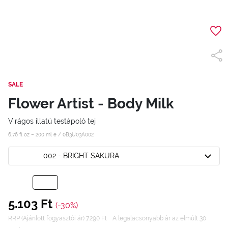
SALE
Flower Artist - Body Milk
Virágos illatú testápoló tej
6.76 fl oz – 200 ml e /
0B3U03A002
002 - BRIGHT SAKURA
5.103 Ft
(-30%)
RRP (Ajánlott fogyasztói ár) 7.290 Ft
A legalacsonyabb ár az elmúlt 30