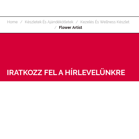
Home
Készletek És Ajándékötletek
Kezelés És Wellness Készlet
Flower Artist
IRATKOZZ FEL A HÍRLEVELÜNKRE