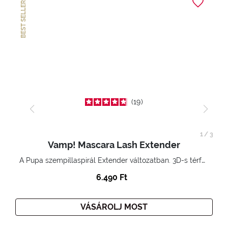
BEST SELLER
19
1
/
3
Vamp! Mascara Lash Extender
A Pupa szempillaspirál Extender változatban. 3D-s térfogatnövelő hatás. Hihetetlenül hosszú és göndör szempillák
6.490 Ft
VÁSÁROLJ MOST