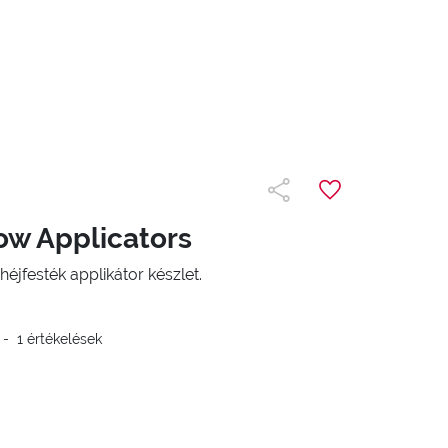
w Applicators
jfesték applikátor készlet.
-
1
értékelések