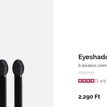
Eyeshado
6 darabos szemhé
070057A001
4
/
5
2.290 Ft