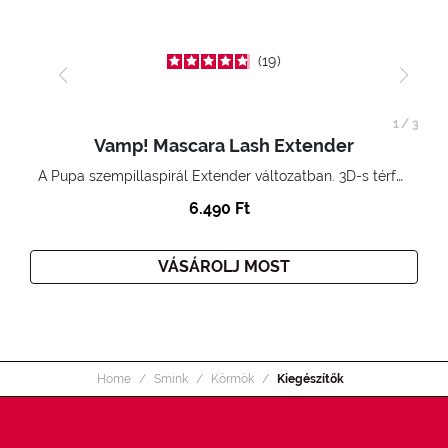
19
1
/
3
Vamp! Mascara Lash Extender
A Pupa szempillaspirál Extender változatban. 3D-s térfogatnövelő hatás. Hihetetlenül hosszú és göndör szempillák
6.490 Ft
VÁSÁROLJ MOST
Home
Smink
Körmök
Kiegészítők