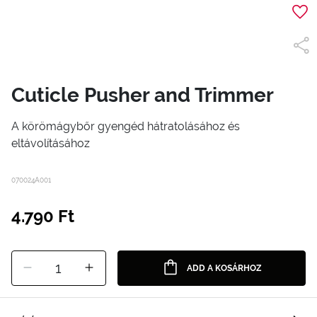
Cuticle Pusher and Trimmer
A körömágybőr gyengéd hátratolásához és
eltávolításához
070024A001
4.790 Ft
1
ADD A KOSÁRHOZ