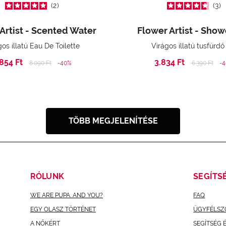
2
3
Artist - Scented Water
Flower Artist - Show
gos illatú Eau De Toilette
Virágos illatú tusfürdő
.854 Ft
3.834 Ft
Price reduced from
to
Price reduc
to
8.090 Ft
-40%
6.390 Ft
-
TÖBB MEGJELENÍTÉSE
RÓLUNK
SEGÍTS
WE ARE PUPA. AND YOU?
FAQ
EGY OLASZ TÖRTÉNET
ÜGYFÉLSZ
A NŐKÉRT
SEGÍTSÉG 