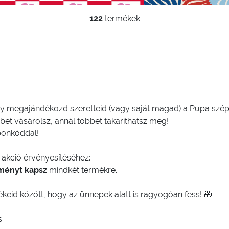
122
termékek
hogy megajándékozd szeretteid (vagy saját magad) a Pupa szé
bet vásárolsz, annál többet takaríthatsz meg!
onkóddal!
akció érvényesítéséhez:
ményt kapsz
mindkét termékre.
keid között, hogy az ünnepek alatt is ragyogóan fess! 🎁
.