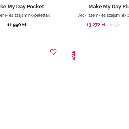
ke My Day Pocket
Make My Day Pl
zem- és szájsmink-paletták.
Arc-, szem- és szájsmink-p
11.990 Ft
13.272 Ft
Price reduc
to
16.590 Ft
SALE