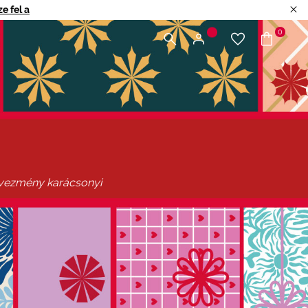
e fel a
0
edvezmény karácsonyi