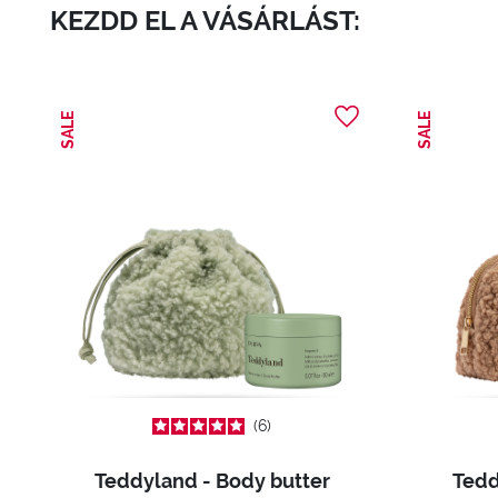
KEZDD EL A VÁSÁRLÁST:
SALE
SALE
6
Teddyland - Body butter
Tedd