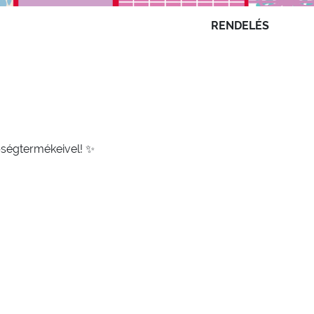
RENDELÉS
pségtermékeivel! ✨