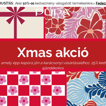
RUSÍTÁS:
Akár
50%
-os
kedvezmény válogatott termékeinkre
.
>
Fedezz
Xmas akció
t, amely épp kapóra jön a karácsonyi vásárlásaidhoz. 25% k
ajándékokra.