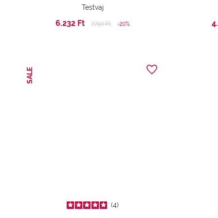
Testvaj
6.232 Ft
4
Price reduced from
to
7.790 Ft
-20%
SALE
4