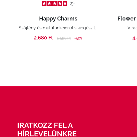
9
Happy Charms
Flower 
Szájfény és multifunkcionális kiegészítők
Virá
2.680 Ft
4
Price reduced from
to
5.590 Ft
-52%
IRATKOZZ FEL A
HÍRLEVELÜNKRE