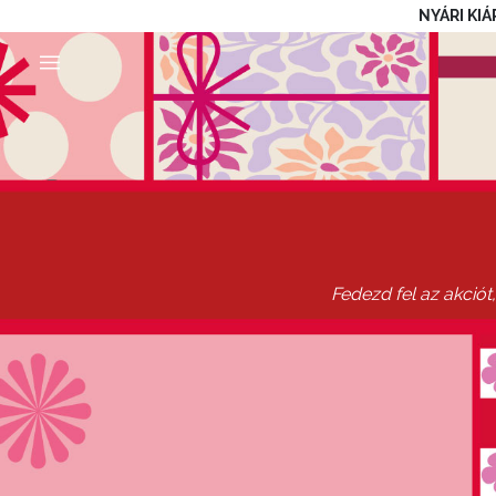
NYÁRI KIÁ
Fedezd fel az akció