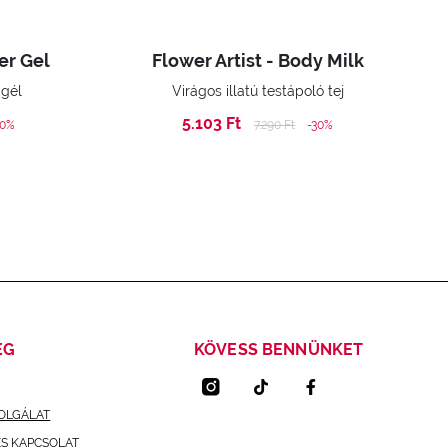
er Gel
Flower Artist - Body Milk
 gél
Virágos illatú testápoló tej
5.103 Ft
ed from
Price reduced from
to
40%
7.290 Ft
-30%
ÉG
KÖVESS BENNÜNKET
OLGÁLAT
ÉS KAPCSOLAT