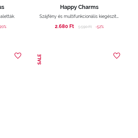
us
Happy Charms
Szájfény és multifunkcionális kiegészítők
aletták.
2.680 Ft
ed from
Price reduced from
to
-20%
5.590 Ft
-52%
SALE