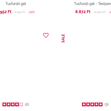
Tusfürdő gél
Tusfürdő gél - Testpe
.952 Ft
8.872 Ft
Price reduced from
to
Price reduc
to
6.190 Ft
-20%
11.090 Ft
-
SALE
2
3