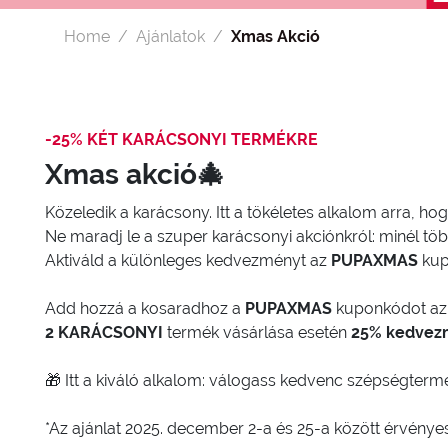
Home
Ajánlatok
Xmas Akció
-25% KÉT KARÁCSONYI TERMÉKRE
Xmas akció🎄
Közeledik a karácsony. Itt a tökéletes alkalom arra, 
Ne maradj le a szuper karácsonyi akciónkról: minél töb
Aktiváld a különleges kedvezményt az
PUPAXMAS
kup
Add hozzá a kosaradhoz a
PUPAXMAS
kuponkódot az 
2 KARÁCSONYI
termék vásárlása esetén
25% kedvez
🎁 Itt a kiváló alkalom: válogass kedvenc szépségtermé
*Az ajánlat 2025. december 2-a és 25-a között érvényes