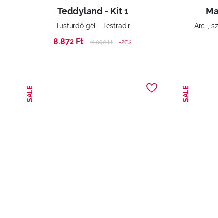
Teddyland - Kit 1
Ma
Tusfürdő gél - Testradír
Arc-, s
8.872 Ft
Price reduced from
to
11.090 Ft
-20%
SALE
SALE