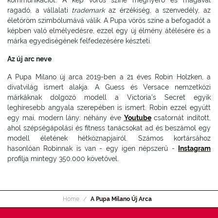
ragadó, a vállalati
trademark
az érzékiség, a szenvedély, az
életöröm szimbólumává válik. A Pupa vörös színe a befogadót a
képben való elmélyedésre, ezzel egy új élmény átélésére és a
márka egyediségének felfedezésére készteti.
Az új arc neve
A Pupa Milano új arca 2019-ben a 21 éves Robin Holzken, a
divatvilág ismert alakja. A Guess és Versace nemzetközi
márkáknak dolgozó modell a Victoria’s Secret egyik
leghíresebb angyala szerepében is ismert. Robin ezzel együtt
egy mai, modern lány: néhány éve
Youtube
csatornát indított,
ahol szépségápolási és fitness tanácsokat ad és beszámol egy
modell életének hétköznapjairól. Számos kortársához
hasonlóan Robinnak is van - egy igen népszerű -
Instagram
profilja mintegy 350.000 követővel.
Home
A Pupa Milano Új Arca