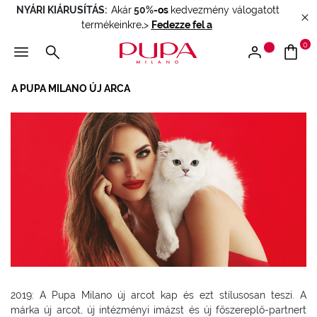
NYÁRI KIÁRUSÍTÁS:
Akár
50%
-os
kedvezmény válogatott
termékeinkre
.
>
Fedezze fel a
0
A PUPA MILANO ÚJ ARCA
2019: A Pupa Milano új arcot kap és ezt stílusosan teszi. A
márka új arcot, új intézményi imázst és új főszereplő-partnert