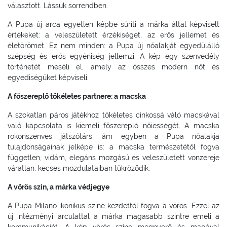
választott. Lássuk sorrendben.
A Pupa új arca egyetlen képbe sűríti a márka által képviselt
értékeket: a veleszületett érzékiséget, az erős jellemet és
életörömet. Ez nem minden: a Pupa új nőalakját egyedülálló
szépség és erős egyéniség jellemzi. A kép egy szenvedély
történetét meséli el, amely az összes modern nőt és
egyediségüket képviseli.
A főszereplő tökéletes partnere: a macska
A szokatlan páros játékhoz tökéletes cinkossá váló macskával
való kapcsolata is kiemeli főszereplő nőiességét. A macska
rokonszenves játszótárs, ám egyben a Pupa nőalakja
tulajdonságainak jelképe is: a macska természetétől fogva
független, vidám, elegáns mozgású és veleszületett vonzereje
váratlan, kecses mozdulataiban tükröződik.
A vörös szín, a márka védjegye
A Pupa Milano ikonikus színe kezdettől fogva a vörös. Ezzel az
új intézményi arculattal a márka magasabb szintre emeli a
kommunikációt. A kép vörös színe megnyerő és magával