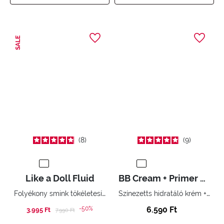
SALE
8
9
Like a Doll Fluid
BB Cream + Primer Combination To Oily Skin
Folyékony smink tökéletesítő, természetes bőr hatás.
Színezetts hidratáló krém + arc primer vegyes és olajos bőrre.
-50%
6.590 Ft
3.995 Ft
Price reduced from
to
7.990 Ft