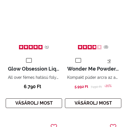
1
8
+2
Glow Obsession Liquid Highlighter
Wonder Me Powder-no-Powder
All over fémes hatású folyékony highlighter.
Kompakt púder arcra az azonnali tökéletességért.
6.790 Ft
-20%
5.992 Ft
Price reduced from
to
7.490 Ft
VÁSÁROLJ MOST
VÁSÁROLJ MOST