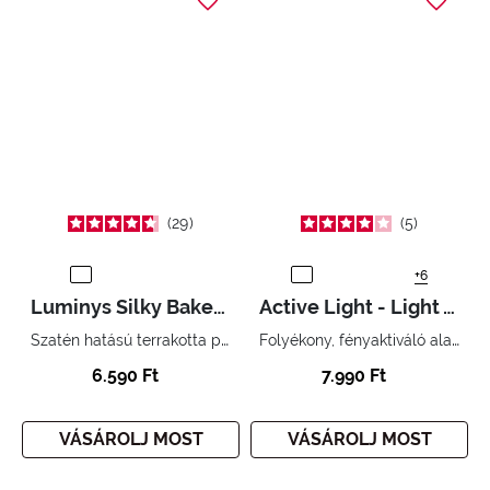
29
5
+6
Luminys Silky Baked Face Powder
Active Light - Light Activating Foundation
Szatén hatású terrakotta púder
Folyékony, fényaktiváló alapozó. Tökéletes és ragyogó bőr.
6.590 Ft
7.990 Ft
VÁSÁROLJ MOST
VÁSÁROLJ MOST