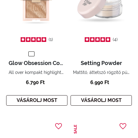
1
4
Glow Obsession Compact Highlighter
Setting Powder
All over kompakt highlighter. Ragyogó fényhatás.
Mattító, áttetsző rögzítő púder.
6.790 Ft
6.990 Ft
VÁSÁROLJ MOST
VÁSÁROLJ MOST
SALE