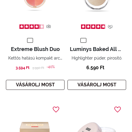
8
5
Extreme Blush Duo
Luminys Baked All Over Illuminating Blush-Powder
Kettős hatású kompakt arcpirosító.
Highlighter púder, pirosító.
-40%
6.590 Ft
3.594 Ft
Price reduced from
to
5.990 Ft
VÁSÁROLJ MOST
VÁSÁROLJ MOST