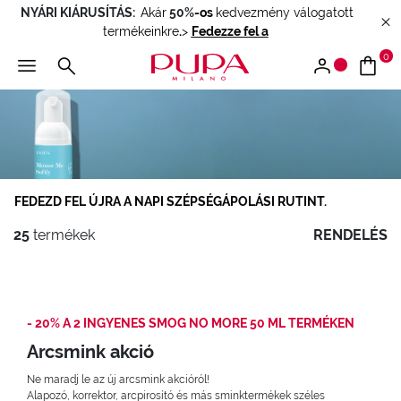
NYÁRI KIÁRUSÍTÁS:
Akár
50%
-os
kedvezmény válogatott
termékeinkre
.
>
Fedezze fel a
0
FEDEZD FEL ÚJRA A NAPI SZÉPSÉGÁPOLÁSI RUTINT.
25
termékek
RENDELÉS
- 20% A 2 INGYENES SMOG NO MORE 50 ML TERMÉKEN
Arcsmink akció
Ne maradj le az új arcsmink akcióról!
Alapozó, korrektor, arcpirosító és más sminktermékek széles