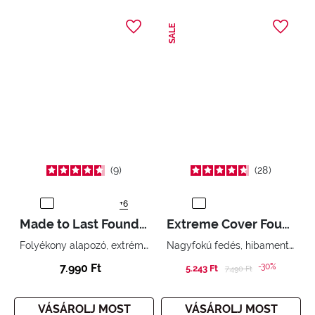
SALE
9
28
+6
Made to Last Foundation
Extreme Cover Foundation
Folyékony alapozó, extrém tartósság, abszolút komfortérzet
Nagyfokú fedés, hibamentes bőr.
7.990 Ft
-30%
5.243 Ft
Price reduced from
to
7.490 Ft
VÁSÁROLJ MOST
VÁSÁROLJ MOST