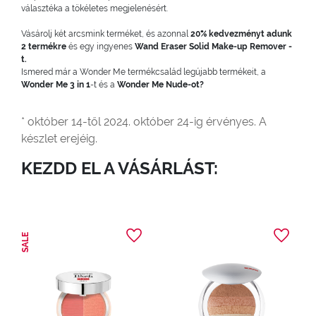
választéka a tökéletes megjelenésért.
Vásárolj két arcsmink terméket, és azonnal
20% kedvezményt adunk
2 termékre
és egy ingyenes
Wand Eraser Solid Make-up Remover -
t.
Ismered már a Wonder Me termékcsalád legújabb termékeit, a
Wonder Me 3 in 1
-t és a
Wonder Me Nude-ot?
* október 14-től 2024. október 24-ig érvényes. A
készlet erejéig.
KEZDD EL A VÁSÁRLÁST:
SALE