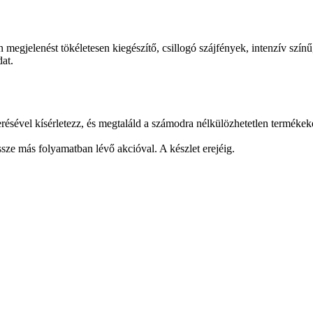
egjelenést tökéletesen kiegészítő, csillogó szájfények, intenzív színű
dat.
résével kísérletezz, és megtaláld a számodra nélkülözhetetlen termékek
ze más folyamatban lévő akcióval. A készlet erejéig.