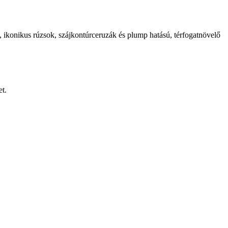
, ikonikus rúzsok, szájkontúrceruzák és plump hatású, térfogatnövelő
et.