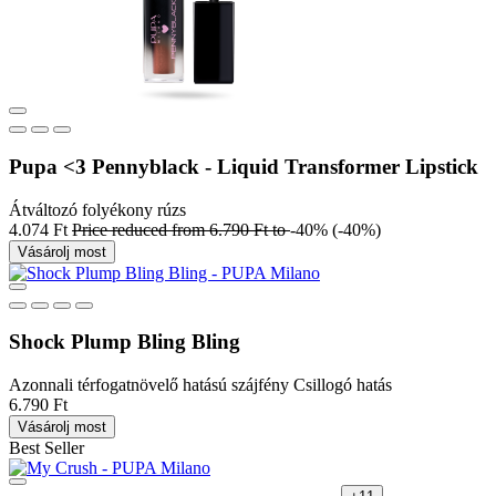
Pupa <3 Pennyblack - Liquid Transformer Lipstick
Átváltozó folyékony rúzs
4.074 Ft
Price reduced from
6.790 Ft
to
-40%
(-40%)
Vásárolj most
Shock Plump Bling Bling
Azonnali térfogatnövelő hatású szájfény Csillogó hatás
6.790 Ft
Vásárolj most
Best Seller