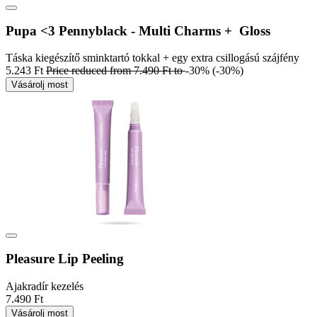
Pupa <3 Pennyblack - Multi Charms + Gloss
Táska kiegészítő sminktartó tokkal + egy extra csillogású szájfény
5.243 Ft
Price reduced from
7.490 Ft
to
-30%
(-30%)
Vásárolj most
Pleasure Lip Peeling
Ajakradír kezelés
7.490 Ft
Vásárolj most