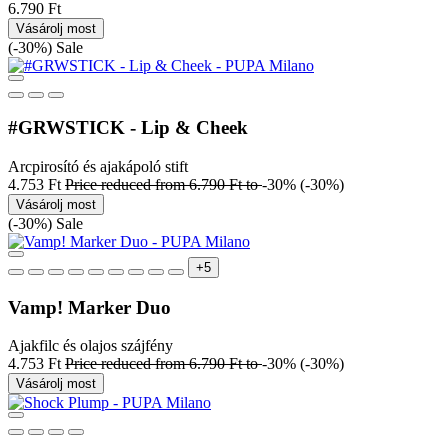
6.790 Ft
Vásárolj most
(-30%)
Sale
#GRWSTICK - Lip & Cheek
Arcpirosító és ajakápoló stift
4.753 Ft
Price reduced from
6.790 Ft
to
-30%
(-30%)
Vásárolj most
(-30%)
Sale
+5
Vamp! Marker Duo
Ajakfilc és olajos szájfény
4.753 Ft
Price reduced from
6.790 Ft
to
-30%
(-30%)
Vásárolj most