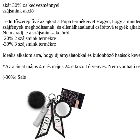
akár 30%-os kedvezménnyel
szájsmink akció
Tedd főszereplővé az ajkad a Pupa termékeivel Hagyd, hogy a minden m
szájfények meghódítsanak, és ellenálhatatlanul csábítóvá tegyék ajkai
Ne maradj le a szájsmink-akcióról:
-20% 2 szájsmink termékre
-30% 3 szájsmink termékre
Ideális alkalom arra, hogy új árnyalatokkal és különböző hatások keve
*Az ajánlat május 4-e és május 24-e között érvényes. Nem vonható öss
(-30%)
Sale