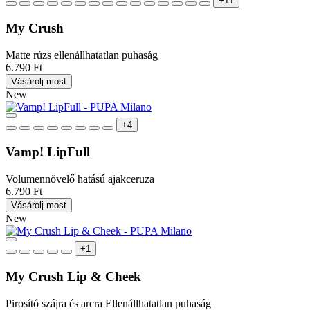
+11
My Crush
Matte rúzs ellenállhatatlan puhaság
6.790 Ft
Vásárolj most
New
+4
Vamp! LipFull
Volumennövelő hatású ajakceruza
6.790 Ft
Vásárolj most
New
+1
My Crush Lip & Cheek
Pirosító szájra és arcra Ellenállhatatlan puhaság