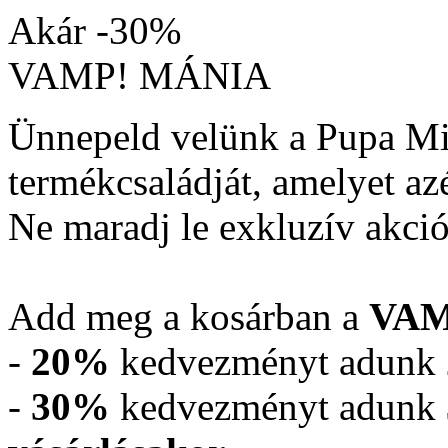
Akár -30%
VAMP! MÁNIA
Ünnepeld velünk a Pupa Mi
termékcsaládját, amelyet az
Ne maradj le exkluzív akció
Add meg a kosárban a
VA
-
20%
kedvezményt adunk
-
30%
kedvezményt adunk