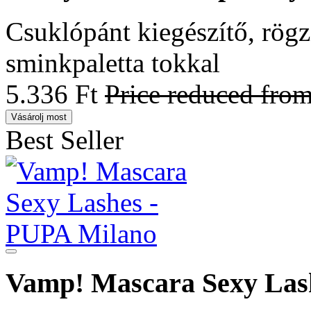
Csuklópánt kiegészítő, rögzí
sminkpaletta tokkal
5.336 Ft
Price reduced fro
Vásárolj most
Best Seller
Vamp! Mascara Sexy Las