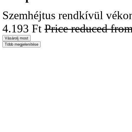
Szemhéjtus rendkívül vékon
4.193 Ft
Price reduced fro
Vásárolj most
Több megjelenítése