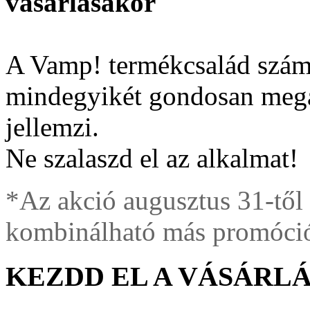
vásárlásakor
A Vamp! termékcsalád szám
mindegyikét gondosan megal
jellemzi.
Ne szalaszd el az alkalmat!
*Az akció augusztus 31-től
kombinálható más promóciók
KEZDD EL A VÁSÁRLÁ