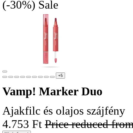
(-30%)
Sale
+5
Vamp! Marker Duo
Ajakfilc és olajos szájfény
4.753 Ft
Price reduced fro