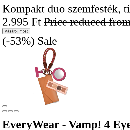
Kompakt duo szemfesték, tis
2.995 Ft
Price reduced fro
Vásárolj most
(-53%)
Sale
EveryWear - Vamp! 4 Eye