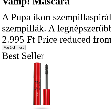
Vamp! Mascara
A Pupa ikon szempillaspirál
szempillák. A legnépszerűb
2.995 Ft
Price reduced fro
Vásárolj most
Best Seller