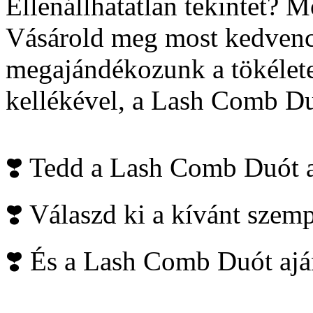
Ellenállhatatlan tekintet? 
Vásárold meg most kedvenc 
megajándékozunk a tökélete
kellékével, a Lash Comb D
❣️ Tedd a Lash Comb Duót 
❣️ Válaszd ki a kívánt szemp
❣️ És a Lash Comb Duót aj