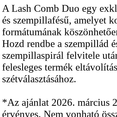
A Lash Comb Duo egy exklu
és szempillafésű, amelyet k
formátumának köszönhetően
Hozd rendbe a szempillád é
szempillaspirál felvitele ut
felesleges termék eltávolítás
szétválasztásához.
*Az ajánlat 2026. március 23
érvényes. Nem vonható öss