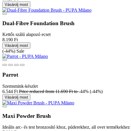
Vásárolj most
Dual-Fibre Foundation Brush
Kettős szálú alapozó ecset
8.190 Ft
Vásárolj most
(-44%)
Sale
Parrot
Szemsmink-készlet
6.544 Ft
Price reduced from
11.690 Ft
to
-44%
(-44%)
Vásárolj most
Maxi Powder Brush
Ideális arc- és test bronzosító khoz, púderekhez, all over termékekhez