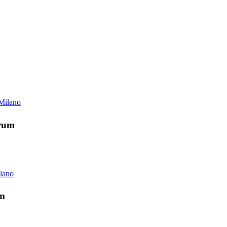
erum
um