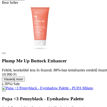
Best Seller
Plump Me Up Buttock Enhancer
Feltölt, kerekebbé tesz és feszesít. 88%-ban természetes eredetű össz
10.990 Ft
Vásárolj most
(-30%)
Sale
Pupa <3 Pennyblack - Eyeshadow Palette