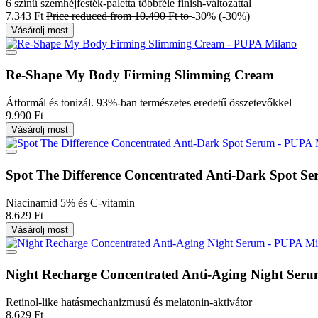
6 színű szemhéjfesték-paletta többféle finish-változattal
7.343 Ft
Price reduced from
10.490 Ft
to
-30%
(-30%)
Vásárolj most
Re-Shape My Body Firming Slimming Cream
Átformál és tonizál. 93%-ban természetes eredetű összetevőkkel
9.990 Ft
Vásárolj most
Spot The Difference Concentrated Anti-Dark Spot S
Niacinamid 5% és C-vitamin
8.629 Ft
Vásárolj most
Night Recharge Concentrated Anti-Aging Night Ser
Retinol-like hatásmechanizmusú és melatonin-aktivátor
8.629 Ft