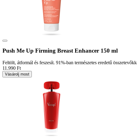
Push Me Up Firming Breast Enhancer 150 ml
Feltölt, átformál és feszesít. 91%-ban természetes eredetű összetevőkk
11.990 Ft
Vásárolj most