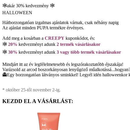
🕸️akár 30% kedvezmény 🕸️
HALLOWEEN
Hátborzongatóan izgalmas ajánlatok várnak, csak néhány napig
Az ajánlat minden PUPA termékre érvényes.
Add meg a kosárban a
CREEPY
kuponkódot, és:
🕸️
20%
kedvezményt adunk
2 termék vásárlásakor
🕸️
30%
kedvezményt adunk
3 vagy több termék vásárlásakor
Mindjárt itt az év legfélelmetesebb és legszórakoztatóbb éjszakája!
Varázsold az arcod boszorkányosan lenyűgöző műalkotássá...hogyan
👻Egy borzongatóan látványos sminkkel! Legyél idén halloweenkor ká
* október 25-től november 2-ig.
KEZDD EL A VÁSÁRLÁST: