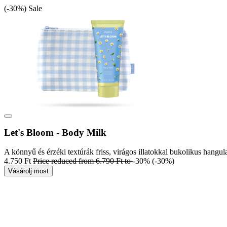
(-30%)
Sale
Let's Bloom - Body Milk
A könnyű és érzéki textúrák friss, virágos illatokkal bukolikus hangul
4.750 Ft
Price reduced from
6.790 Ft
to
-30%
(-30%)
Vásárolj most