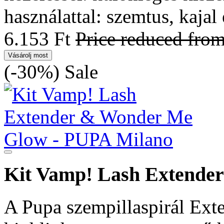
használattal: szemtus, kajal
6.153 Ft
Price reduced fro
Vásárolj most
(-30%)
Sale
Kit Vamp! Lash Extende
A Pupa szempillaspirál Ext