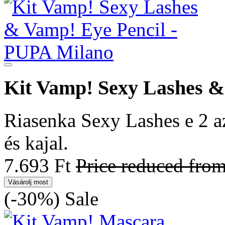
Kit Vamp! Sexy Lashes &
Riasenka Sexy Lashes e 2 az
és kajal.
7.693 Ft
Price reduced fro
Vásárolj most
(-30%)
Sale