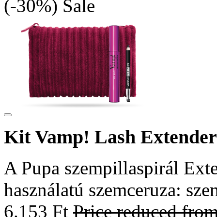
(-30%)
Sale
Kit Vamp! Lash Extender
A Pupa szempillaspirál Ext
használatú szemceruza: szem
6.153 Ft
Price reduced fro