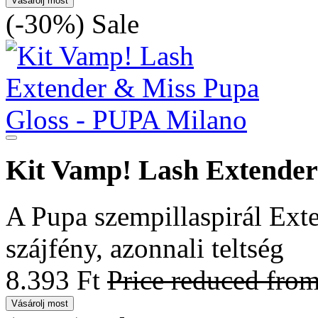
Vásárolj most
(-30%)
Sale
Kit Vamp! Lash Extender
A Pupa szempillaspirál Exte
szájfény, azonnali teltség
8.393 Ft
Price reduced fro
Vásárolj most