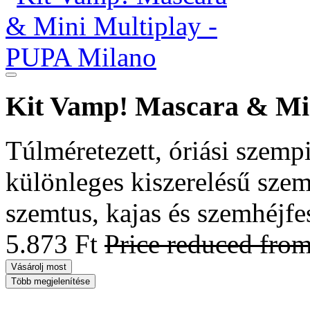
Kit Vamp! Mascara & Min
Túlméretezett, óriási szempi
különleges kiszerelésű szem
szemtus, kajas és szemhéjfe
5.873 Ft
Price reduced fro
Vásárolj most
Több megjelenítése