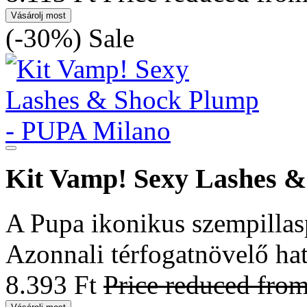
Vásárolj most
(-30%)
Sale
Kit Vamp! Sexy Lashes 
A Pupa ikonikus szempillasp
Azonnali térfogatnövelő hat
8.393 Ft
Price reduced fro