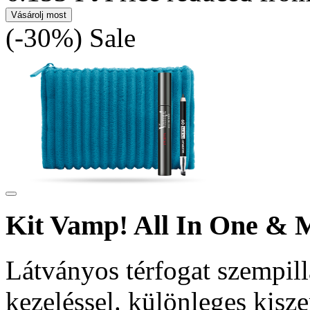
Vásárolj most
(-30%)
Sale
Kit Vamp! All In One & M
Látványos térfogat szempill
kezeléssel. különleges kisz