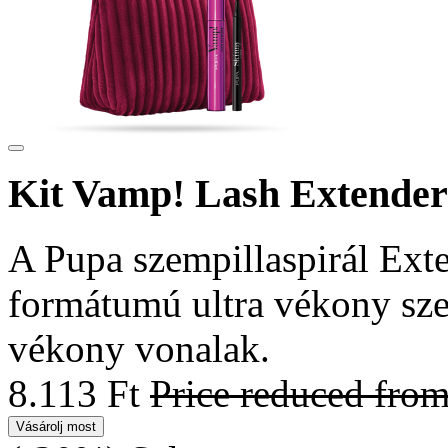
Kit Vamp! Lash Extender
A Pupa szempillaspirál Exte
formátumú ultra vékony sz
vékony vonalak.
8.113 Ft
Price reduced fro
Vásárolj most