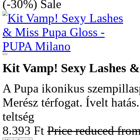
(-30%)
Sale
Kit Vamp! Sexy Lashes &
A Pupa ikonikus szempillasp
Merész térfogat. Ívelt hatás.
teltség
8.393 Ft
Price reduced fro