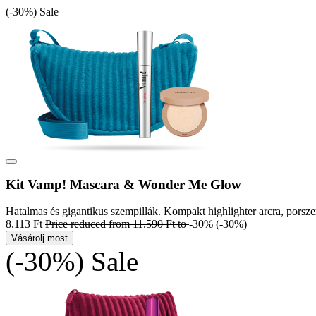
(-30%)
Sale
Kit Vamp! Mascara & Wonder Me Glow
Hatalmas és gigantikus szempillák. Kompakt highlighter arcra, porsze
8.113 Ft
Price reduced from
11.590 Ft
to
-30%
(-30%)
Vásárolj most
(-30%)
Sale