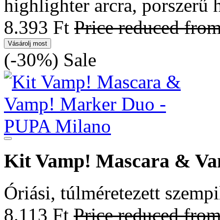
highlighter arcra, porszerű 
8.393 Ft
Price reduced fro
Vásárolj most
(-30%)
Sale
Kit Vamp! Mascara & V
Óriási, túlméretezett szempi
8.113 Ft
Price reduced fro