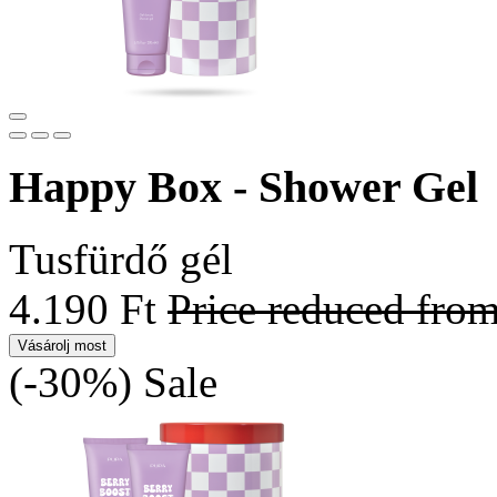
Happy Box - Shower Gel
Tusfürdő gél
4.190 Ft
Price reduced fro
Vásárolj most
(-30%)
Sale