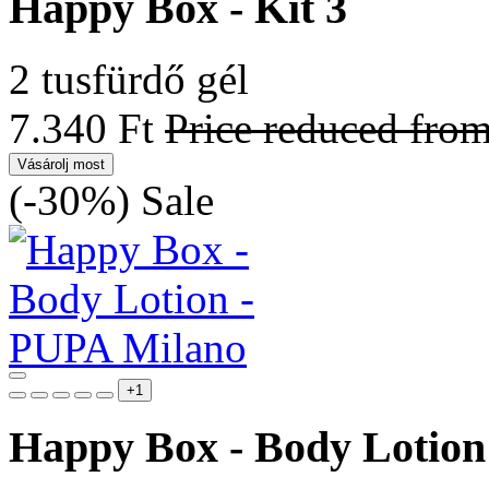
Happy Box - Kit 3
2 tusfürdő gél
7.340 Ft
Price reduced fro
Vásárolj most
(-30%)
Sale
+1
Happy Box - Body Lotion