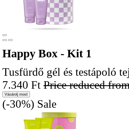
Happy Box - Kit 1
Tusfürdő gél és testápoló te
7.340 Ft
Price reduced fro
Vásárolj most
(-30%)
Sale