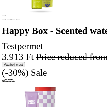
Happy Box - Scented wat
Testpermet
3.913 Ft
Price reduced fro
Vásárolj most
(-30%)
Sale