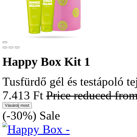
Happy Box Kit 1
Tusfürdő gél és testápoló te
7.413 Ft
Price reduced fro
Vásárolj most
(-30%)
Sale