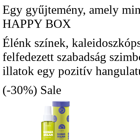
Egy gyűjtemény, amely min
HAPPY BOX
Élénk színek, kaleidoszkóp
felfedezett szabadság szimb
illatok egy pozitív hangula
(-30%)
Sale