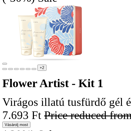
+2
Flower Artist - Kit 1
Virágos illatú tusfürdő gél é
7.693 Ft
Price reduced fro
Vásárolj most