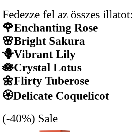
Fedezze fel az összes illatot
🌹Enchanting Rose
🌸Bright Sakura
🪻Vibrant Lily
🪷Crystal Lotus
🌼Flirty Tuberose
🏵️Delicate Coquelicot
(-40%)
Sale