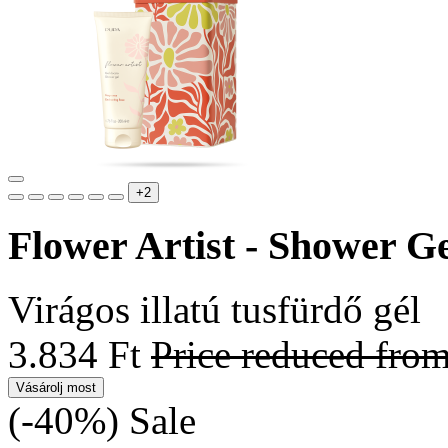
+2
Flower Artist - Shower G
Virágos illatú tusfürdő gél
3.834 Ft
Price reduced fro
Vásárolj most
(-40%)
Sale