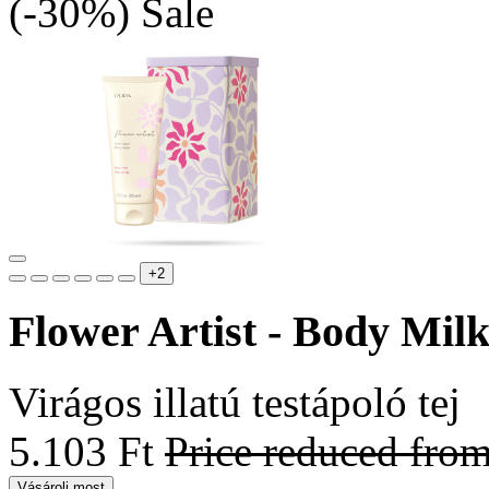
(-30%)
Sale
+2
Flower Artist - Body Mil
Virágos illatú testápoló tej
5.103 Ft
Price reduced fro
Vásárolj most