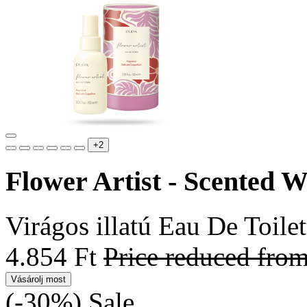
+2
Flower Artist - Scented W
Virágos illatú Eau De Toilet
4.854 Ft
Price reduced fro
Vásárolj most
(-30%)
Sale