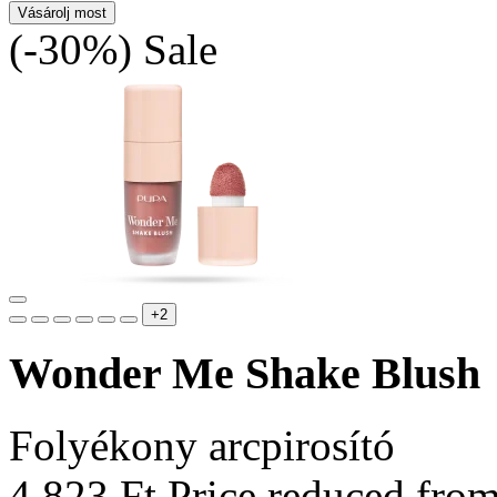
Vásárolj most
(-30%)
Sale
+2
Wonder Me Shake Blush
Folyékony arcpirosító
4.823 Ft
Price reduced fro