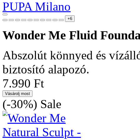
+6
Wonder Me Fluid Founda
Abszolút könnyed és vízálló
biztosító alapozó.
7.990 Ft
Vásárolj most
(-30%)
Sale