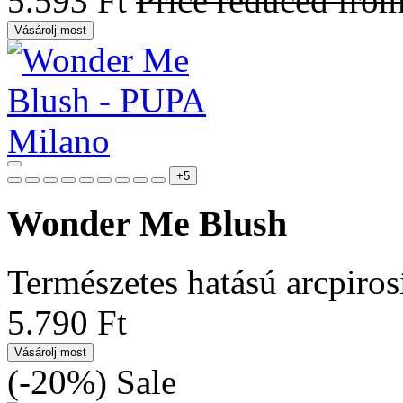
5.593 Ft
Price reduced fro
Vásárolj most
+5
Wonder Me Blush
Természetes hatású arcpiros
5.790 Ft
Vásárolj most
(-20%)
Sale