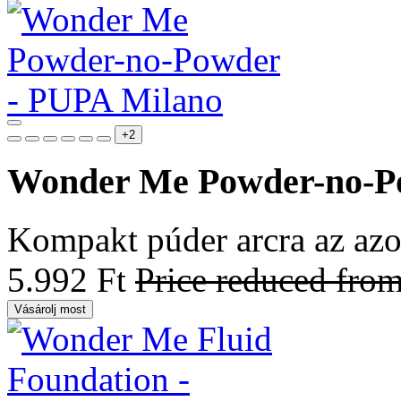
+2
Wonder Me Powder-no-P
Kompakt púder arcra az azon
5.992 Ft
Price reduced fro
Vásárolj most