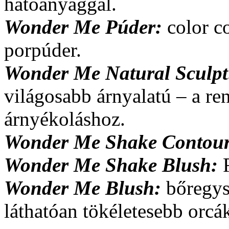
hatóanyaggal.
Wonder Me Púder:
color co
porpúder.
Wonder Me Natural Sculpt
világosabb árnyalatú – a re
árnyékoláshoz.
Wonder Me Shake Contou
Wonder Me Shake Blush:
Wonder Me Blush:
bőregys
láthatóan töké