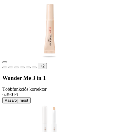
+2
Wonder Me 3 in 1
Többfunkciós korrektor
6.390 Ft
Vásárolj most