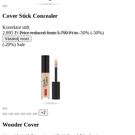
Cover Stick Concealer
Korrektor stift.
2.895 Ft
Price reduced from
5.790 Ft
to
-50%
(-50%)
Vásárolj most
(-20%)
Sale
+2
Wonder Cover