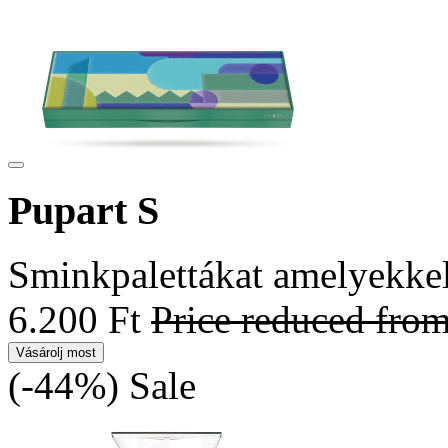
Pupart S
Sminkpalettákat amelyekkel 
6.200 Ft
Price reduced fro
Vásárolj most
(-44%)
Sale