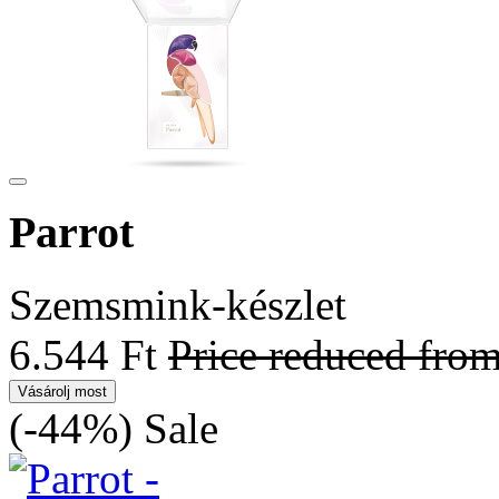
Parrot
Szemsmink-készlet
6.544 Ft
Price reduced fro
Vásárolj most
(-44%)
Sale