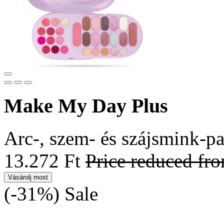
Make My Day Plus
Arc-, szem- és szájsmink-pa
13.272 Ft
Price reduced fr
Vásárolj most
(-31%)
Sale